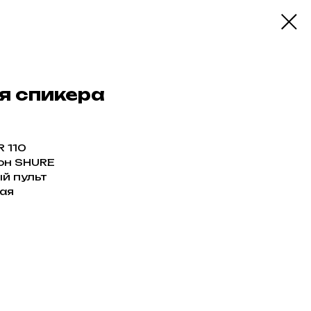
я спикера
 110
он SHURE
й пульт
ная